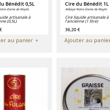
du Bénédit 0,5L
Cire du Bénédit 1L
otre-Dame de Maylis
Abbaye Notre-Dame de Maylis
quide artisanale à
Cire liquide artisanale à
nne (0,5L)
l'ancienne (1 litre)
€
Prix
36,20 €
er au panier
Ajouter au panie