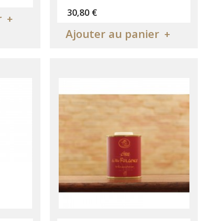
Prix
30,80 €
r
Ajouter au panier