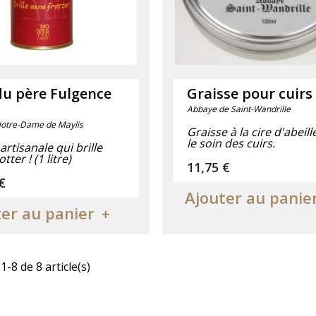
du père Fulgence
Graisse pour cuirs
Abbaye de Saint-Wandrille
otre-Dame de Maylis
Graisse à la cire d'abeil
le soin des cuirs.
 artisanale qui brille
tter ! (1 litre)
Prix
11,75 €
€
Ajouter au panie
er au panier
1-8 de 8 article(s)