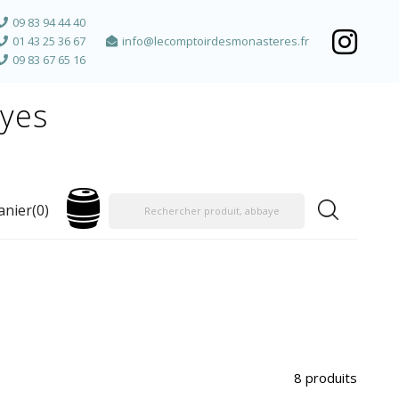
09 83 94 44 40
01 43 25 36 67
info@lecomptoirdesmonasteres.fr
09 83 67 65 16
ayes
anier
(0)
8 produits