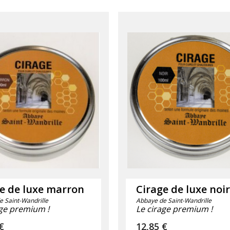
e de luxe marron
Cirage de luxe noi
 Saint-Wandrille
Abbaye de Saint-Wandrille
age premium !
Le cirage premium !
€
Prix
12,85 €