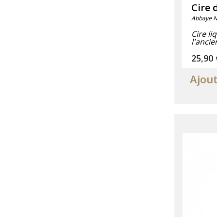
Cire 
Abbaye N
Cire li
l'ancie
Prix
25,90 
Ajout