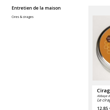
Entretien de la maison
Cires & cirages
Cirag
Abbaye de
Le cir
Prix
12,85 