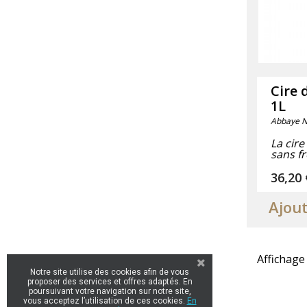
Cire 
1L
Abbaye N
La cire
sans fro
Prix
36,20 
Ajout
Affichage 
Notre site utilise des cookies afin de vous
proposer des services et offres adaptés. En
poursuivant votre navigation sur notre site,
vous acceptez l’utilisation de ces cookies.
En