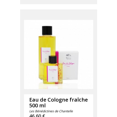
Eau de Cologne fraîche
500 ml
Les Bénédictines de Chantelle
Prix
46,60 €