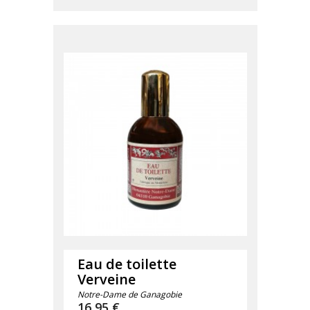
Eau de toilette
Verveine
Notre-Dame de Ganagobie
Prix
16,95 €