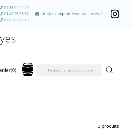
09 83 94 44 40
01 43 25 36 67
info@lecomptoirdesmonasteres.fr
09 83 67 65 16
ayes
anier
(0)
3 produits