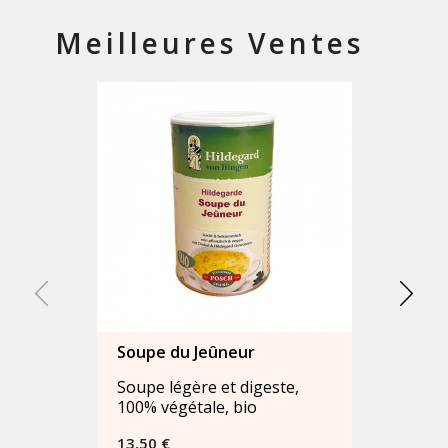
Meilleures Ventes
Soupe du Jeûneur
Soupe légère et digeste,
100% végétale, bio
Prix
13,50 €